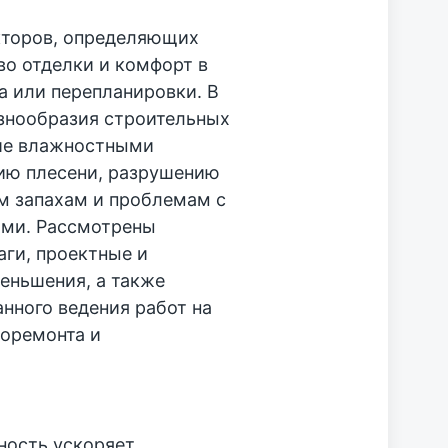
кторов, определяющих
во отделки и комфорт в
а или перепланировки. В
азнообразия строительных
ние влажностными
нию плесени, разрушению
м запахам и проблемам с
ми. Рассмотрены
ги, проектные и
еньшения, а также
нного ведения работ на
роремонта и
ность ускоряет