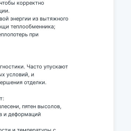
 чтобы корректно
ции.
вой энергии из вытяжного
мощи теплообменника;
еплопотерь при
гностики. Часто упускают
х условий, и
вершения отделки.
т:
лесени, пятен высолов,
ев и деформаций
сти и температуры с