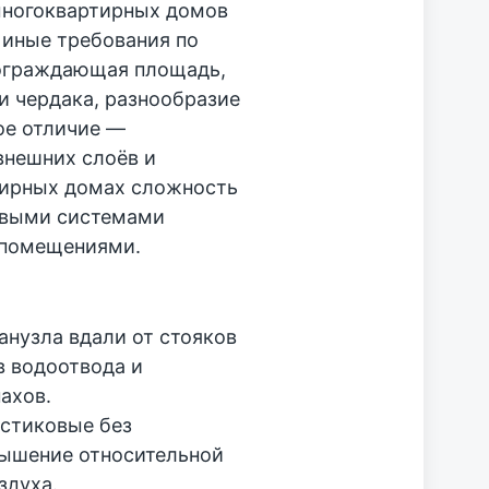
многоквартирных домов
 иные требования по
 ограждающая площадь,
и чердака, разнообразие
ое отличие —
внешних слоёв и
тирных домах сложность
овыми системами
 помещениями.
нузла вдали от стояков
в водоотвода и
ахов.
астиковые без
вышение относительной
здуха.