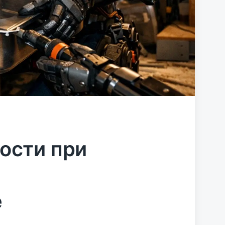
ости при
е