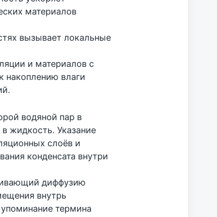
еских материалов
стях вызывает локальные
ляции и материалов с
к накоплению влаги
ий.
орой водяной пар в
 в жидкость. Указание
ляционных слоёв и
вания конденсата внутри
чивающий диффузию
мещения внутрь
 упоминание термина